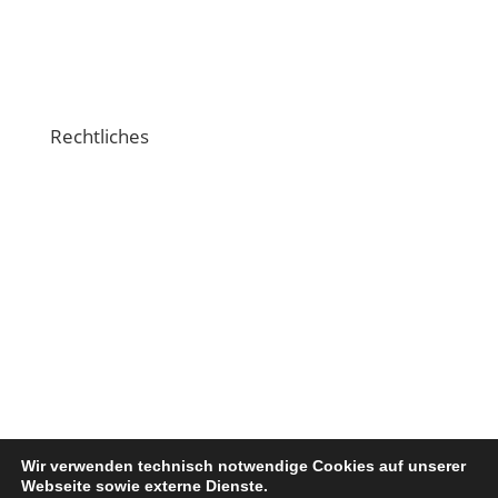
Schulungsvideos
Crossiety-Support
Rechtliches
Impressum
Datenschutzerklärung
Nutzungsbedingungen
Verhaltensregeln
© Copyright 2026. Crossiety AG. Alle Rechte
Wir verwenden technisch notwendige Cookies auf unserer
vorbehalten.
Webseite sowie externe Dienste.