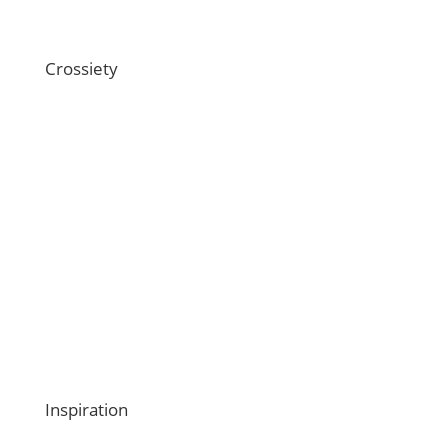
Technische Schnittstellen
Crossiety
Über uns
Offene Stellen
Magazin
Medien
Webinare
Kontaktiere uns
Inspiration